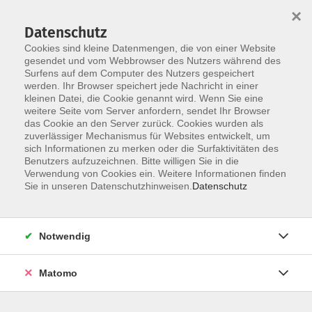
×
Datenschutz
Cookies sind kleine Datenmengen, die von einer Website
gesendet und vom Webbrowser des Nutzers während des
Surfens auf dem Computer des Nutzers gespeichert
werden. Ihr Browser speichert jede Nachricht in einer
Skip to main content
You are here:
kleinen Datei, die Cookie genannt wird. Wenn Sie eine
Service
Downloads
weitere Seite vom Server anfordern, sendet Ihr Browser
das Cookie an den Server zurück. Cookies wurden als
zuverlässiger Mechanismus für Websites entwickelt, um
Programmheft 2025/2026
sich Informationen zu merken oder die Surfaktivitäten des
Benutzers aufzuzeichnen. Bitte willigen Sie in die
Verwendung von Cookies ein. Weitere Informationen finden
Jahresbericht 2024
Sie in unseren Datenschutzhinweisen.
Datenschutz
Notwendig
Matomo
Anschrift