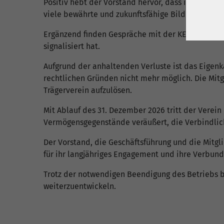
Positiv hebt der Vorstand hervor, dass intensive 
viele bewährte und zukunftsfähige Bildungsinhalte
Ergänzend finden Gespräche mit der KEB Emsland-O
signalisiert hat.
Aufgrund der anhaltenden Verluste ist das Eigenk
rechtlichen Gründen nicht mehr möglich. Die Mit
Trägerverein aufzulösen.
Mit Ablauf des 31. Dezember 2026 tritt der Verei
Vermögensgegenstände veräußert, die Verbindlic
Der Vorstand, die Geschäftsführung und die Mit
für ihr langjähriges Engagement und ihre Verbund
Trotz der notwendigen Beendigung des Betriebs b
weiterzuentwickeln.