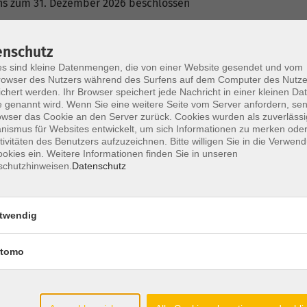
ins zum 31. Dezember 2026 beschlossen
r 2025 hatten der Vorstand und die Geschäftsführung auf die
enschutz
s sind kleine Datenmengen, die von einer Website gesendet und vom
frage nach Kursangeboten,
owser des Nutzers während des Surfens auf dem Computer des Nutze
d wirtschaftlich tragfähiger Bildungsmaßnahmen,
chert werden. Ihr Browser speichert jede Nachricht in einer kleinen Dat
 genannt wird. Wenn Sie eine weitere Seite vom Server anfordern, se
 Bistum ab 2026 und
owser das Cookie an den Server zurück. Cookies wurden als zuverlässi
ndort Steinmaate in Nordhorn.
ismus für Websites entwickelt, um sich Informationen zu merken oder
tivitäten des Benutzers aufzuzeichnen. Bitte willigen Sie in die Verwen
e Verlustsituation gebracht, die sie aus eigener Kraft als „kl
okies ein. Weitere Informationen finden Sie in unseren
schutzhinweisen.
Datenschutz
urichten und wirtschaftlich tragfähig aufzustellen, ergab sic
g.
twendig
mfassend geprüft, ob eine Zukunft der FABI durch Kooperatio
tomo
chert werden kann.
ührten Gespräche verliefen konstruktiv, ergaben jedoch keine