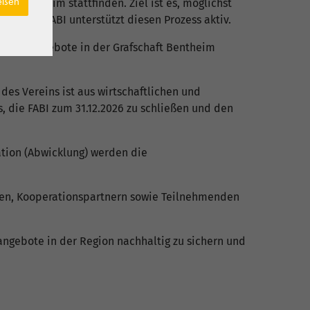
ießen
t Bentheim stattfinden. Ziel ist es, möglichst
en. Die FABI unterstützt diesen Prozess aktiv.
zelner Angebote in der Grafschaft Bentheim
des Vereins ist aus wirtschaftlichen und
 die FABI zum 31.12.2026 zu schließen und den
ation (Abwicklung) werden die
den, Kooperationspartnern sowie Teilnehmenden
ngebote in der Region nachhaltig zu sichern und