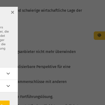
 zunehmend schwierige wirtschaftliche Lage der
×
rs
ei, die
ndet
ger
 die
dung
einer“ Bildungsanbieter nicht mehr überwinden
h keine realisierbare Perspektive für eine
nen oder Zusammenschlüsse mit anderen
 tragfähige Fortführungslösung.