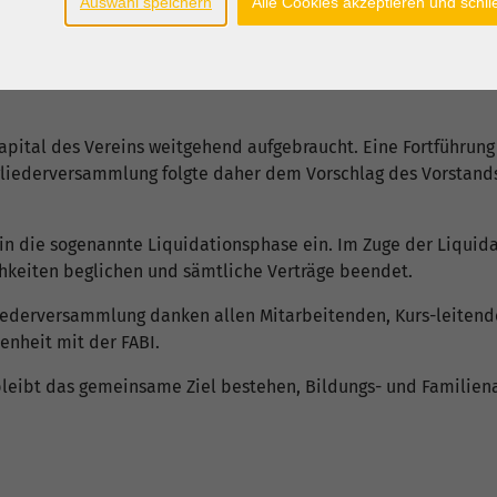
Auswahl speichern
Alle Cookies akzeptieren und schl
und konstruktive Abstimmungen mit der VHS Landkreis Grafschaf
 und Kursformate der FABI auch künftig in der Region anzubiet
stfriesland statt, die auch Interesse an der Fortführung ein
apital des Vereins weitgehend aufgebraucht. Eine Fortführung 
gliederversammlung folgte daher dem Vorschlag des Vorstands,
n in die sogenannte Liquidationsphase ein. Im Zuge der Liquid
hkeiten beglichen und sämtliche Verträge beendet.
gliederversammlung danken allen Mitarbeitenden, Kurs-leiten
enheit mit der FABI.
leibt das gemeinsame Ziel bestehen, Bildungs- und Familiena