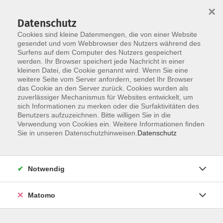
×
Datenschutz
Cookies sind kleine Datenmengen, die von einer Website
gesendet und vom Webbrowser des Nutzers während des
Surfens auf dem Computer des Nutzers gespeichert
werden. Ihr Browser speichert jede Nachricht in einer
Skip to main content
You are here:
kleinen Datei, die Cookie genannt wird. Wenn Sie eine
Service
Dozent*in werden
weitere Seite vom Server anfordern, sendet Ihr Browser
das Cookie an den Server zurück. Cookies wurden als
zuverlässiger Mechanismus für Websites entwickelt, um
Sie möchten Dozent oder Dozentin bei uns
sich Informationen zu merken oder die Surfaktivitäten des
Benutzers aufzuzeichnen. Bitte willigen Sie in die
werden!?
Verwendung von Cookies ein. Weitere Informationen finden
Sie in unseren Datenschutzhinweisen.
Datenschutz
Wir sind ständig auf der Suche nach Dozenten und
Dozentinnen, die mit ihren Fähigkeiten unser Angebot
Notwendig
erweitern. Wenn Sie freiberuflich für uns arbeiten wollen,
bewerben Sie sich doch über das unten angehängte
Formular. Wir nehmen dann Kontakt mit Ihnen auf und
Matomo
besprechen die weiteren Fragen.