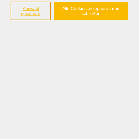
Ein Hinweis: Natürlich sind Ihre persönlichen Daten bei
Auswahl
Alle Cookies akzeptieren und
uns in guten Händen. Wie wir diese verarbeiten und
speichern
schließen
welche Rechte Sie haben, lesen Sie in unserer
Datenschutzerklärung
.
Ihre Daten
Vorname
*
Nachname
*
Straße, Haus-Nr.
*