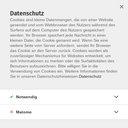
×
Datenschutz
Cookies sind kleine Datenmengen, die von einer Website
gesendet und vom Webbrowser des Nutzers während des
Surfens auf dem Computer des Nutzers gespeichert
werden. Ihr Browser speichert jede Nachricht in einer
Skip to main content
kleinen Datei, die Cookie genannt wird. Wenn Sie eine
weitere Seite vom Server anfordern, sendet Ihr Browser
Der Kurs konnte nicht gefunden werden.
das Cookie an den Server zurück. Cookies wurden als
zuverlässiger Mechanismus für Websites entwickelt, um
sich Informationen zu merken oder die Surfaktivitäten des
Benutzers aufzuzeichnen. Bitte willigen Sie in die
Verwendung von Cookies ein. Weitere Informationen finden
Sie in unseren Datenschutzhinweisen.
Datenschutz
Notwendig
Anschrift
Matomo
Kath. Arbeitsgemeinschaft
für Erwachsenen- und Familienbildung