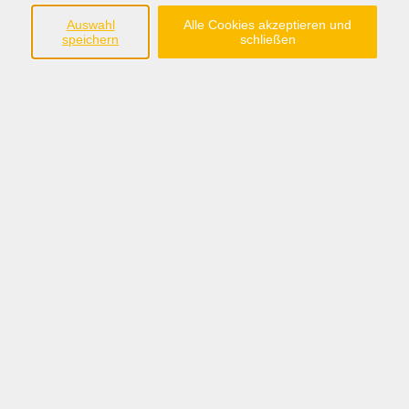
im Landkreis Grafschaft Bentheim e.V.
Auswahl
Alle Cookies akzeptieren und
speichern
schließen
Steinmaate 2
48529 Nordhorn
Tel.:05921/8991-0
anmeldung@fabi-nordhorn.de