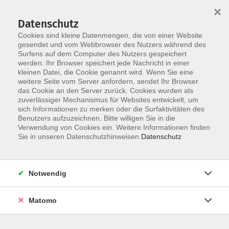
×
Datenschutz
Cookies sind kleine Datenmengen, die von einer Website
gesendet und vom Webbrowser des Nutzers während des
Surfens auf dem Computer des Nutzers gespeichert
werden. Ihr Browser speichert jede Nachricht in einer
Skip to main content
kleinen Datei, die Cookie genannt wird. Wenn Sie eine
weitere Seite vom Server anfordern, sendet Ihr Browser
das Cookie an den Server zurück. Cookies wurden als
zuverlässiger Mechanismus für Websites entwickelt, um
sich Informationen zu merken oder die Surfaktivitäten des
Benutzers aufzuzeichnen. Bitte willigen Sie in die
Verwendung von Cookies ein. Weitere Informationen finden
Sie in unseren Datenschutzhinweisen.
Datenschutz
Sie sind hier:
Bildung für Beruf und Ehrenamt
Notwendig
Wut tut gut
Matomo
Förderliche Wege im Umgang mit Aggressionen
und herausforderndem Verhalten von Kindern