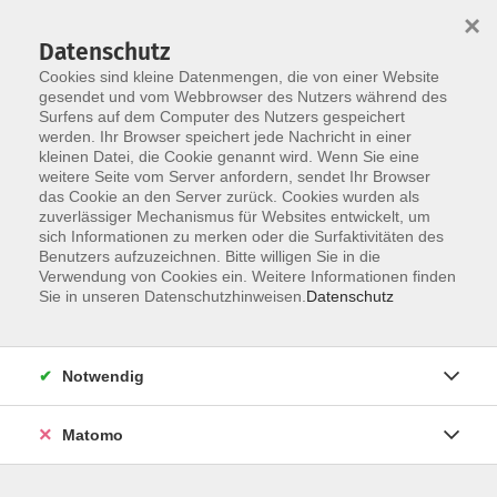
×
Datenschutz
Cookies sind kleine Datenmengen, die von einer Website
gesendet und vom Webbrowser des Nutzers während des
Surfens auf dem Computer des Nutzers gespeichert
werden. Ihr Browser speichert jede Nachricht in einer
Skip to main content
kleinen Datei, die Cookie genannt wird. Wenn Sie eine
weitere Seite vom Server anfordern, sendet Ihr Browser
das Cookie an den Server zurück. Cookies wurden als
zuverlässiger Mechanismus für Websites entwickelt, um
sich Informationen zu merken oder die Surfaktivitäten des
Benutzers aufzuzeichnen. Bitte willigen Sie in die
Verwendung von Cookies ein. Weitere Informationen finden
Sie in unseren Datenschutzhinweisen.
Datenschutz
Sie sind hier:
Bildung für Beruf und Ehrenamt
Notwendig
Raum für die Kleinsten!
Matomo
Raum und Raumgestaltung in der Krippe unter
Berücksichtigung der Spielentwicklung der
Kinder im Alter von 0 bis 3 Jahren.