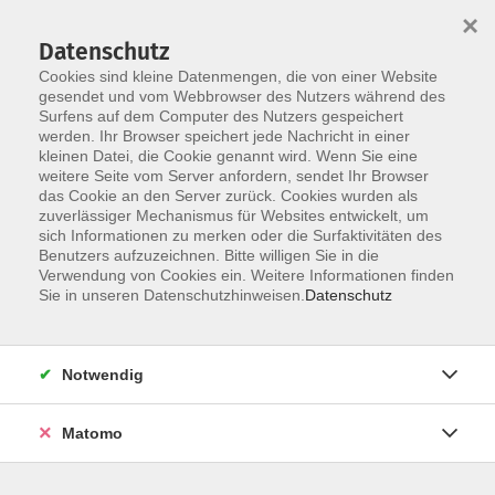
×
Datenschutz
Cookies sind kleine Datenmengen, die von einer Website
gesendet und vom Webbrowser des Nutzers während des
Surfens auf dem Computer des Nutzers gespeichert
werden. Ihr Browser speichert jede Nachricht in einer
Skip to main content
kleinen Datei, die Cookie genannt wird. Wenn Sie eine
weitere Seite vom Server anfordern, sendet Ihr Browser
das Cookie an den Server zurück. Cookies wurden als
zuverlässiger Mechanismus für Websites entwickelt, um
sich Informationen zu merken oder die Surfaktivitäten des
Benutzers aufzuzeichnen. Bitte willigen Sie in die
Verwendung von Cookies ein. Weitere Informationen finden
Sie in unseren Datenschutzhinweisen.
Datenschutz
Sie sind hier:
Bildung für Beruf und Ehrenamt
Notwendig
Fit for kid
Matomo
Zertifikatskurs für pädagogische
Mitarbeiter/innen an Schulen