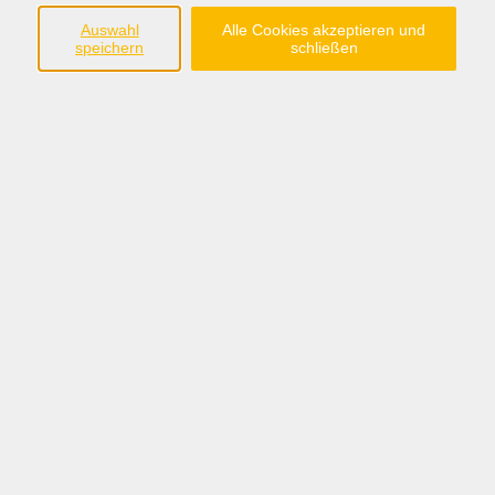
im Landkreis Grafschaft Bentheim e.V.
Auswahl
Alle Cookies akzeptieren und
speichern
schließen
Steinmaate 2
48529 Nordhorn
Tel.:05921/8991-0
anmeldung@fabi-nordhorn.de