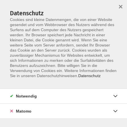
×
Datenschutz
Cookies sind kleine Datenmengen, die von einer Website
gesendet und vom Webbrowser des Nutzers während des
Surfens auf dem Computer des Nutzers gespeichert
werden. Ihr Browser speichert jede Nachricht in einer
Skip to main content
kleinen Datei, die Cookie genannt wird. Wenn Sie eine
weitere Seite vom Server anfordern, sendet Ihr Browser
Der Kurs konnte nicht gefunden werden.
das Cookie an den Server zurück. Cookies wurden als
zuverlässiger Mechanismus für Websites entwickelt, um
sich Informationen zu merken oder die Surfaktivitäten des
Benutzers aufzuzeichnen. Bitte willigen Sie in die
Verwendung von Cookies ein. Weitere Informationen finden
Sie in unseren Datenschutzhinweisen.
Datenschutz
Notwendig
Anschrift
Matomo
Kath. Arbeitsgemeinschaft
für Erwachsenen- und Familienbildung