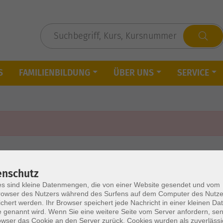
S
FAMILIENBILDUNG
ÜBER UNS
SERVICE
enschutz
s sind kleine Datenmengen, die von einer Website gesendet und vom
owser des Nutzers während des Surfens auf dem Computer des Nutze
chert werden. Ihr Browser speichert jede Nachricht in einer kleinen Dat
 genannt wird. Wenn Sie eine weitere Seite vom Server anfordern, se
owser das Cookie an den Server zurück. Cookies wurden als zuverlässi