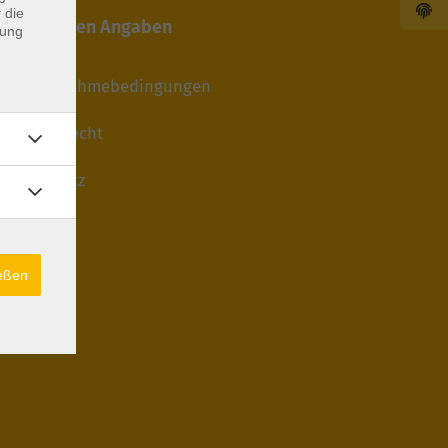
 die
Gesetzlichen Angaben
dung
AGB/Teilnahmebedingungen
iderrufsrecht
atenschutz
Impressum
iderruf
ießen