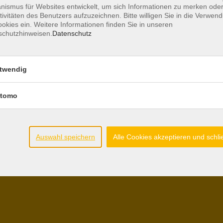
ismus für Websites entwickelt, um sich Informationen zu merken oder
Öffnungszeiten
tivitäten des Benutzers aufzuzeichnen. Bitte willigen Sie in die Verwen
okies ein. Weitere Informationen finden Sie in unseren
schutzhinweisen.
Datenschutz
Montag, Mittwoch und Donnerstag
9:00 - 12:00 Uhr
W
twendig
D
tomo
W
Auswahl speichern
Alle Cookies akzeptieren und schl