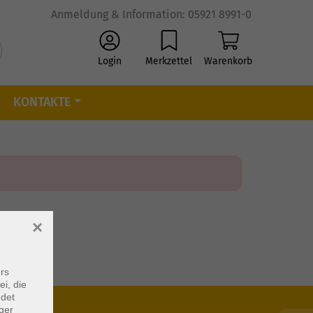
Anmeldung & Information: 05921 8991-0
Login
Merkzettel
Warenkorb
KONTAKTE
×
rs
ei, die
ndet
ger