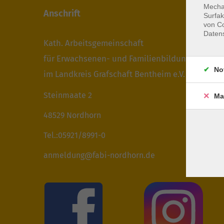
Mechan
Anschrift
Surfak
von Co
Daten
Kath. Arbeitsgemeinschaft
für Erwachsenen- und Familienbildung
No
im Landkreis Grafschaft Bentheim e.V.
Steinmaate 2
Ma
48529 Nordhorn
Tel.:05921/8991-0
anmeldung@fabi-nordhorn.de