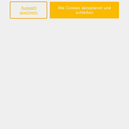
Workshops für Familien
Auswahl
Alle Cookies akzeptieren und
speichern
schließen
PEKiP und Eltern-Kind-Gruppen
Seminare und Vorträge Gesundheit, Bewegung &
Ernährung
Workshops Freizeit und Kreativität
Kochevents 1
Kochevents 2