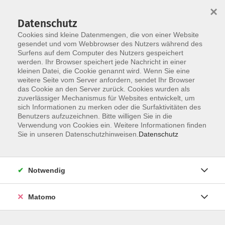
×
Datenschutz
Cookies sind kleine Datenmengen, die von einer Website
gesendet und vom Webbrowser des Nutzers während des
Surfens auf dem Computer des Nutzers gespeichert
werden. Ihr Browser speichert jede Nachricht in einer
Skip to main content
kleinen Datei, die Cookie genannt wird. Wenn Sie eine
weitere Seite vom Server anfordern, sendet Ihr Browser
Der Kurs konnte nicht gefunden werden.
das Cookie an den Server zurück. Cookies wurden als
zuverlässiger Mechanismus für Websites entwickelt, um
sich Informationen zu merken oder die Surfaktivitäten des
Benutzers aufzuzeichnen. Bitte willigen Sie in die
Verwendung von Cookies ein. Weitere Informationen finden
Sie in unseren Datenschutzhinweisen.
Datenschutz
Notwendig
Anschrift
Matomo
Kath. Arbeitsgemeinschaft
für Erwachsenen- und Familienbildung