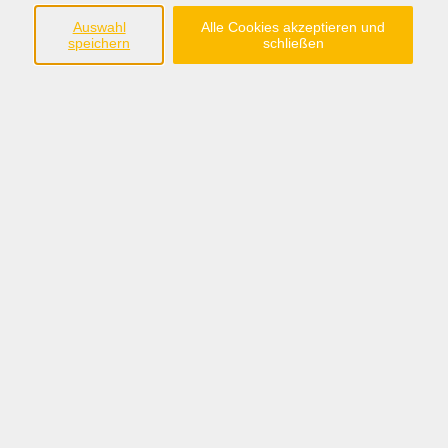
im Landkreis Grafschaft Bentheim e.V.
Auswahl
Alle Cookies akzeptieren und
speichern
schließen
Steinmaate 2
48529 Nordhorn
Tel.:05921/8991-0
anmeldung@fabi-nordhorn.de