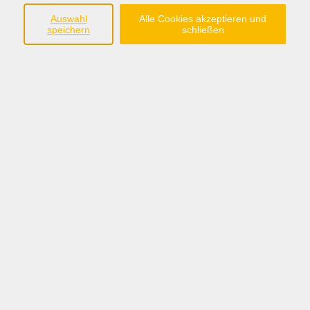
im Landkreis Grafschaft Bentheim e.V.
Auswahl
Alle Cookies akzeptieren und
speichern
schließen
Steinmaate 2
48529 Nordhorn
Tel.:05921/8991-0
anmeldung@fabi-nordhorn.de