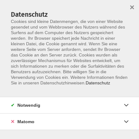
×
Datenschutz
Cookies sind kleine Datenmengen, die von einer Website
gesendet und vom Webbrowser des Nutzers während des
Surfens auf dem Computer des Nutzers gespeichert
werden. Ihr Browser speichert jede Nachricht in einer
Skip to main content
kleinen Datei, die Cookie genannt wird. Wenn Sie eine
weitere Seite vom Server anfordern, sendet Ihr Browser
Der Kurs konnte nicht gefunden werden.
das Cookie an den Server zurück. Cookies wurden als
zuverlässiger Mechanismus für Websites entwickelt, um
sich Informationen zu merken oder die Surfaktivitäten des
Benutzers aufzuzeichnen. Bitte willigen Sie in die
Verwendung von Cookies ein. Weitere Informationen finden
Sie in unseren Datenschutzhinweisen.
Datenschutz
Notwendig
Anschrift
Matomo
Kath. Arbeitsgemeinschaft
für Erwachsenen- und Familienbildung