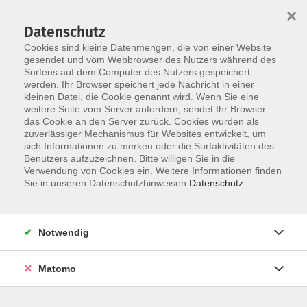
×
Datenschutz
Cookies sind kleine Datenmengen, die von einer Website
gesendet und vom Webbrowser des Nutzers während des
Surfens auf dem Computer des Nutzers gespeichert
werden. Ihr Browser speichert jede Nachricht in einer
Skip to main content
kleinen Datei, die Cookie genannt wird. Wenn Sie eine
weitere Seite vom Server anfordern, sendet Ihr Browser
Der Kurs konnte nicht gefunden werden.
das Cookie an den Server zurück. Cookies wurden als
zuverlässiger Mechanismus für Websites entwickelt, um
sich Informationen zu merken oder die Surfaktivitäten des
Benutzers aufzuzeichnen. Bitte willigen Sie in die
Verwendung von Cookies ein. Weitere Informationen finden
Sie in unseren Datenschutzhinweisen.
Datenschutz
Notwendig
Anschrift
Matomo
Kath. Arbeitsgemeinschaft
für Erwachsenen- und Familienbildung