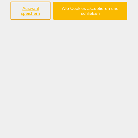
im Landkreis Grafschaft Bentheim e.V.
Auswahl
Alle Cookies akzeptieren und
speichern
schließen
Steinmaate 2
48529 Nordhorn
Tel.:05921/8991-0
anmeldung@fabi-nordhorn.de