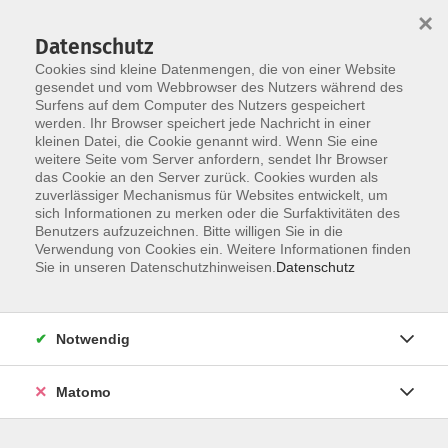
×
Datenschutz
Cookies sind kleine Datenmengen, die von einer Website
gesendet und vom Webbrowser des Nutzers während des
Surfens auf dem Computer des Nutzers gespeichert
werden. Ihr Browser speichert jede Nachricht in einer
Skip to main content
kleinen Datei, die Cookie genannt wird. Wenn Sie eine
weitere Seite vom Server anfordern, sendet Ihr Browser
das Cookie an den Server zurück. Cookies wurden als
zuverlässiger Mechanismus für Websites entwickelt, um
sich Informationen zu merken oder die Surfaktivitäten des
Benutzers aufzuzeichnen. Bitte willigen Sie in die
Verwendung von Cookies ein. Weitere Informationen finden
Sie in unseren Datenschutzhinweisen.
Datenschutz
Sie sind hier:
Kultur und Kreativität
Literatur
Notwendig
Literatur-, Lese- und Gesprächskreis
Matomo
In einem Lesekreis lässt sich viel über die Gedanken