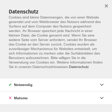
×
Datenschutz
Cookies sind kleine Datenmengen, die von einer Website
gesendet und vom Webbrowser des Nutzers während des
Surfens auf dem Computer des Nutzers gespeichert
werden. Ihr Browser speichert jede Nachricht in einer
Skip to main content
kleinen Datei, die Cookie genannt wird. Wenn Sie eine
weitere Seite vom Server anfordern, sendet Ihr Browser
Aktuelles
das Cookie an den Server zurück. Cookies wurden als
zuverlässiger Mechanismus für Websites entwickelt, um
sich Informationen zu merken oder die Surfaktivitäten des
Lern-Raum schaffen! Grundbildung
Benutzers aufzuzeichnen. Bitte willigen Sie in die
für Alltag und Beruf
Verwendung von Cookies ein. Weitere Informationen finden
Sie in unseren Datenschutzhinweisen.
Datenschutz
Unsere neue Grundbildungs- und
Alphabetisierungsmaßnahme wird mit Mitteln des
Notwendig
Europäischen Sozialfonds Plus / Europäischen Fonds für
regionale Entwicklung gefördert.
Matomo