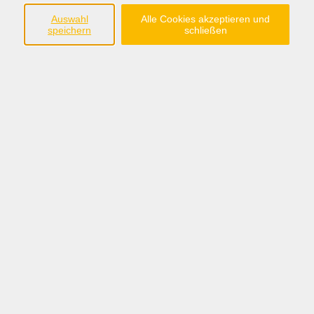
Auswahl
Alle Cookies akzeptieren und
speichern
schließen
Podcasts
Lern-Raum schaffen! Grundbildung
für Alltag und Beruf
08.10.2025
Unsere neue Grundbildungs- und
Alphabetisierungsmaßnahme wird mit Mitteln des