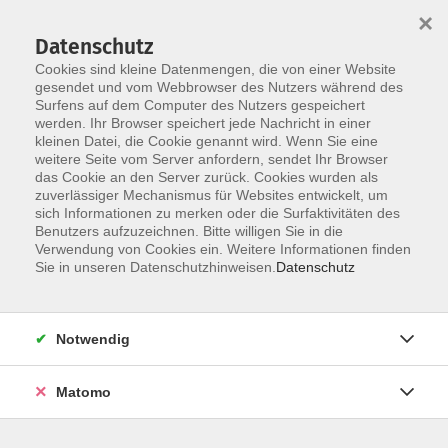
×
Datenschutz
Cookies sind kleine Datenmengen, die von einer Website
gesendet und vom Webbrowser des Nutzers während des
Surfens auf dem Computer des Nutzers gespeichert
werden. Ihr Browser speichert jede Nachricht in einer
Skip to main content
kleinen Datei, die Cookie genannt wird. Wenn Sie eine
weitere Seite vom Server anfordern, sendet Ihr Browser
Die Kategorie konnte nicht gefunden werden.
das Cookie an den Server zurück. Cookies wurden als
zuverlässiger Mechanismus für Websites entwickelt, um
sich Informationen zu merken oder die Surfaktivitäten des
Benutzers aufzuzeichnen. Bitte willigen Sie in die
Verwendung von Cookies ein. Weitere Informationen finden
Sie in unseren Datenschutzhinweisen.
Datenschutz
Notwendig
Anschrift
Matomo
Kath. Arbeitsgemeinschaft
für Erwachsenen- und Familienbildung