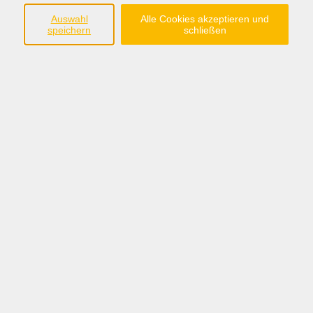
im Landkreis Grafschaft Bentheim e.V.
Auswahl
Alle Cookies akzeptieren und
speichern
schließen
Steinmaate 2
48529 Nordhorn
Tel.:05921/8991-0
anmeldung@fabi-nordhorn.de