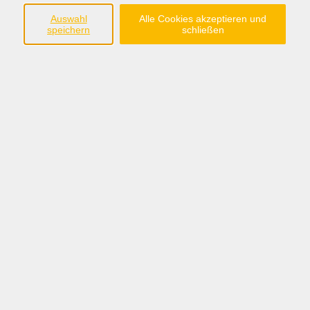
im Landkreis Grafschaft Bentheim e.V.
Auswahl
Alle Cookies akzeptieren und
speichern
schließen
Steinmaate 2
48529 Nordhorn
Tel.:05921/8991-0
anmeldung@fabi-nordhorn.de