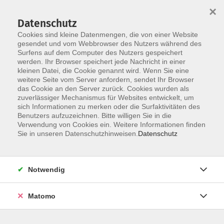
×
Datenschutz
Cookies sind kleine Datenmengen, die von einer Website
gesendet und vom Webbrowser des Nutzers während des
Surfens auf dem Computer des Nutzers gespeichert
werden. Ihr Browser speichert jede Nachricht in einer
Skip to main content
kleinen Datei, die Cookie genannt wird. Wenn Sie eine
weitere Seite vom Server anfordern, sendet Ihr Browser
Die Kategorie konnte nicht gefunden werden.
das Cookie an den Server zurück. Cookies wurden als
zuverlässiger Mechanismus für Websites entwickelt, um
sich Informationen zu merken oder die Surfaktivitäten des
Benutzers aufzuzeichnen. Bitte willigen Sie in die
Verwendung von Cookies ein. Weitere Informationen finden
Sie in unseren Datenschutzhinweisen.
Datenschutz
Notwendig
Anschrift
Matomo
Kath. Arbeitsgemeinschaft
für Erwachsenen- und Familienbildung